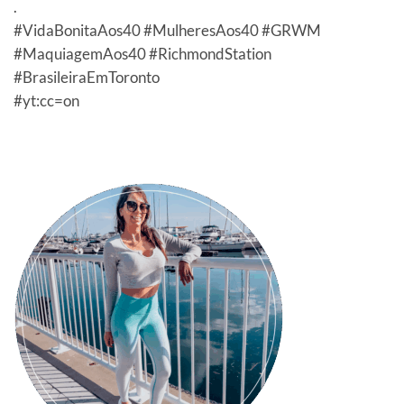
.
#VidaBonitaAos40 #MulheresAos40 #GRWM
#MaquiagemAos40 #RichmondStation
#BrasileiraEmToronto
#yt:cc=on