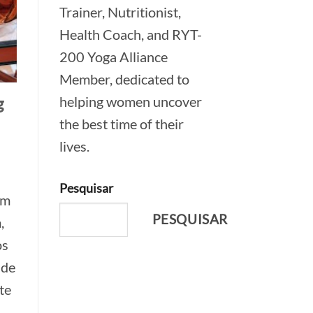
Trainer, Nutritionist,
Health Coach, and RYT-
200 Yoga Alliance
Member, dedicated to
helping women uncover
g
the best time of their
lives.
Pesquisar
em
PESQUISAR
,
os
 de
te